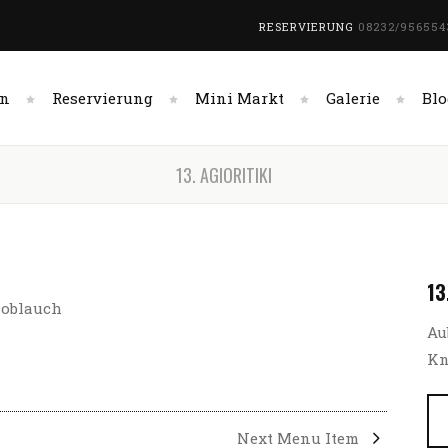
RESERVIERUNG
08232/956554
en
Reservierung
Mini Markt
Galerie
Blo
13. AGIORITIKI
13
noblauch
Au
Kn
Next Menu Item