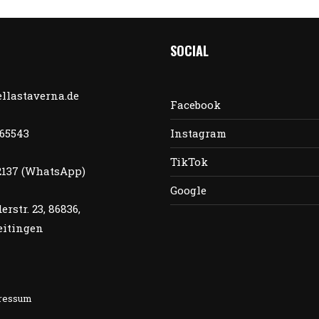
SOCIAL
llastaverna.de
Facebook
565543
Instagram
TikTok
2137 (WhatsApp)
Google
erstr. 23, 86836,
itingen
ressum