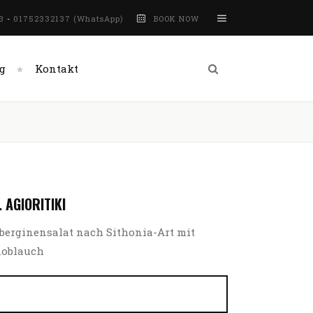
3
-
01752332137 (WhatsApp)
BOOK NOW
g
Kontakt
. AGIORITIKI
berginensalat nach Sithonia-Art mit
oblauch