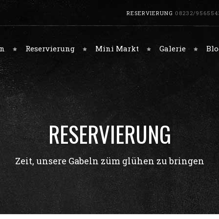
RESERVIERUNG
08232/956554
en
Reservierung
Mini Markt
Galerie
Blo
RESERVIERUNG
Zeit, unsere Gabeln züm glühen zu bringen