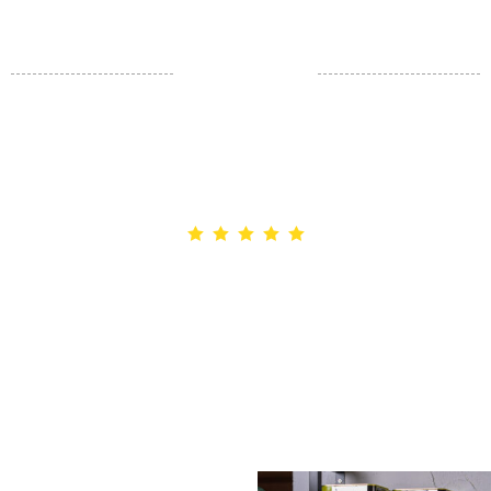
HAPPY CUSTOMERS
Wir danken euch
I've ever been to eat. Delicious dishes, friendly staff and
recommended for anyone who loves tasty food.
Dimitrios Pantelakis