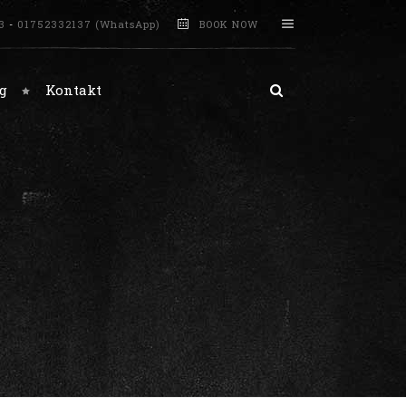
3
-
01752332137 (WhatsApp)
BOOK NOW
g
Kontakt