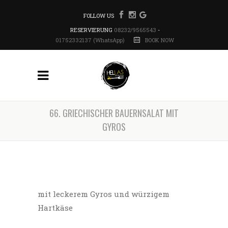
FOLLOW US
RESERVIERUNG
08232/9565543
-
01752332137 (WhatsApp)
BOOK NOW
66. GRIECHISCHER BAUERNSALAT MIT
GYROS
mit leckerem Gyros und würzigem
Hartkäse