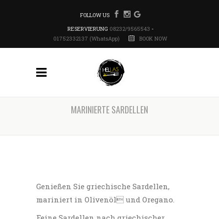
FOLLOW US
RESERVIERUNG
08232/9565543
-
01752332137 (WhatsApp)
BOOK NOW
MARINIERTE SARDELLEN
Genießen Sie griechische Sardellen,
mariniert in Olivenöl und Oregano.
Feine Sardellen nach griechischer