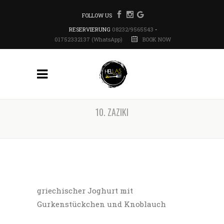
FOLLOW US
RESERVIERUNG
08232/9565543
-
01752332137 (WhatsApp)
BOOK NOW
10. ZAZIKI
griechischer Joghurt mit
Gurkenstückchen und Knoblauch