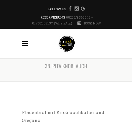
FOLLOW US
RESERVIERUNG
08232/9565543
-
01752332137 (WhatsApp)
BOOK NOW
38. PITA KNOBLAUCH
Fladenbrot mit Knoblauchbutter und
Oregano