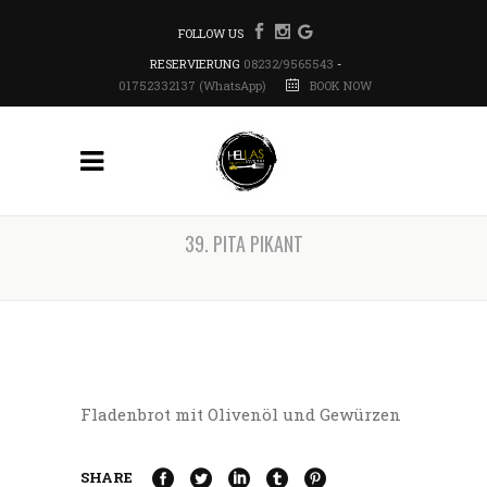
FOLLOW US
RESERVIERUNG
08232/9565543
-
01752332137 (WhatsApp)
BOOK NOW
39. PITA PIKANT
Fladenbrot mit Olivenöl und Gewürzen
SHARE